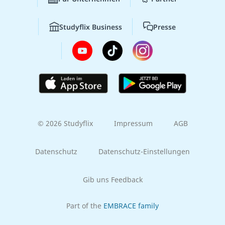
Studyflix Business
Presse
© 2026 Studyflix
Impressum
AGB
Datenschutz
Datenschutz-Einstellungen
Gib uns Feedback
Part of the
EMBRACE family