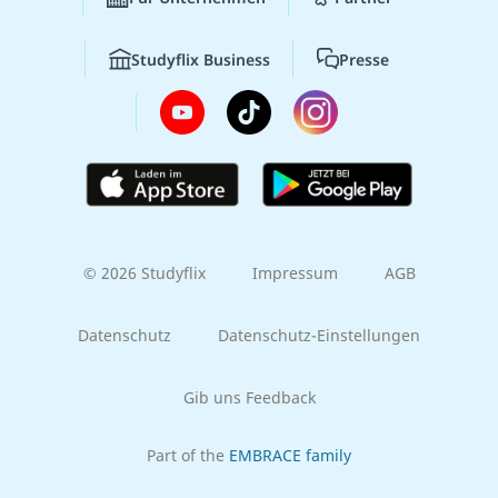
Studyflix Business
Presse
© 2026 Studyflix
Impressum
AGB
Datenschutz
Datenschutz-Einstellungen
Gib uns Feedback
Part of the
EMBRACE family