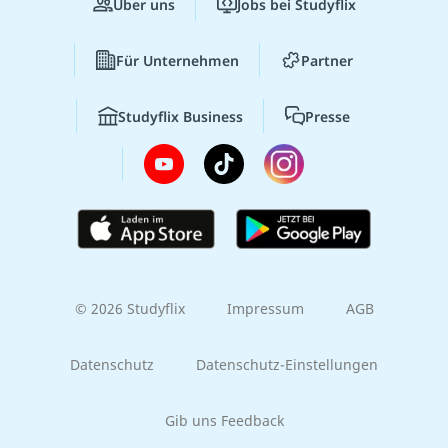
Über uns
Jobs bei Studyflix
Für Unternehmen
Partner
Studyflix Business
Presse
© 2026 Studyflix
Impressum
AGB
Datenschutz
Datenschutz-Einstellungen
Gib uns Feedback