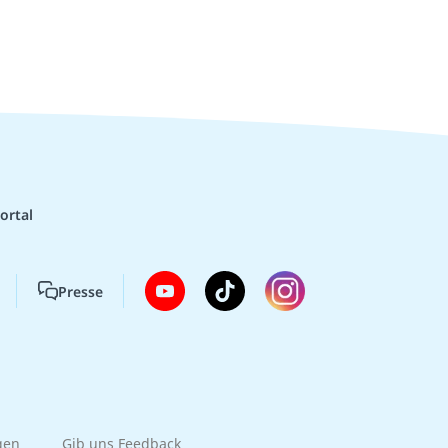
ortal
Presse
gen
Gib uns Feedback