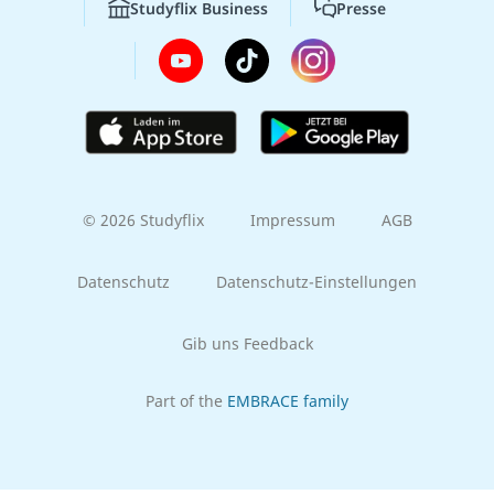
Studyflix Business
Presse
© 2026 Studyflix
Impressum
AGB
Datenschutz
Datenschutz-Einstellungen
Gib uns Feedback
Part of the
EMBRACE family