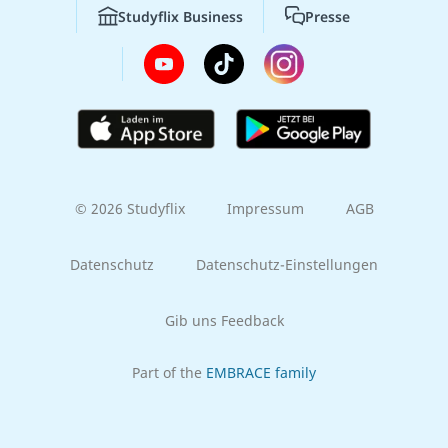
Studyflix Business
Presse
© 2026 Studyflix
Impressum
AGB
Datenschutz
Datenschutz-Einstellungen
Gib uns Feedback
Part of the
EMBRACE family