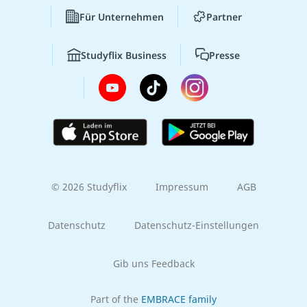
Für Unternehmen
Partner
Studyflix Business
Presse
© 2026 Studyflix
Impressum
AGB
Datenschutz
Datenschutz-Einstellungen
Gib uns Feedback
Part of the
EMBRACE family