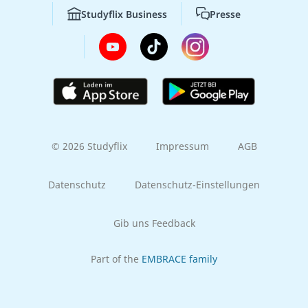
Studyflix Business
Presse
© 2026 Studyflix
Impressum
AGB
Datenschutz
Datenschutz-Einstellungen
Gib uns Feedback
Part of the
EMBRACE family