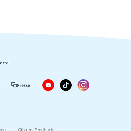
ortal
Presse
gen
Gib uns Feedback