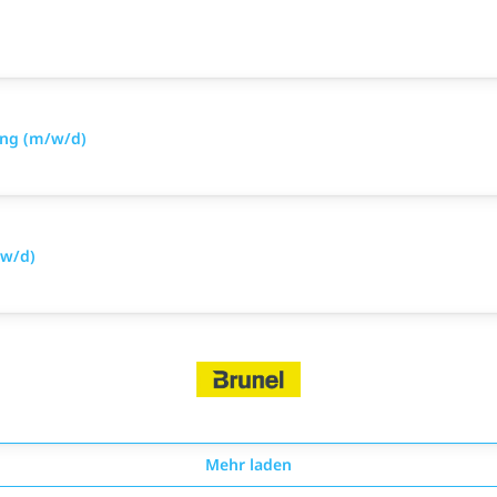
ung (m/w/d)
/w/d)
Mehr laden