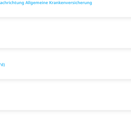
 Fach­richtung All­gemeine Kranken­versicher­ung
/d)