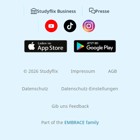
Studyflix Business
Presse
© 2026 Studyflix
Impressum
AGB
Datenschutz
Datenschutz-Einstellungen
Gib uns Feedback
Part of the
EMBRACE family