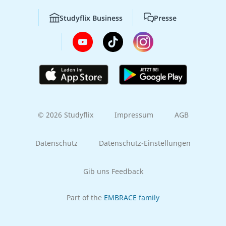
Studyflix Business
Presse
© 2026 Studyflix
Impressum
AGB
Datenschutz
Datenschutz-Einstellungen
Gib uns Feedback
Part of the
EMBRACE family