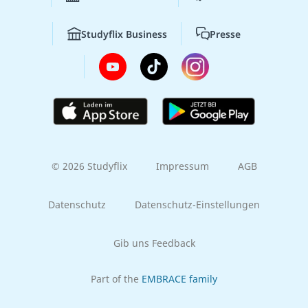
Studyflix Business
Presse
© 2026 Studyflix
Impressum
AGB
Datenschutz
Datenschutz-Einstellungen
Gib uns Feedback
Part of the
EMBRACE family