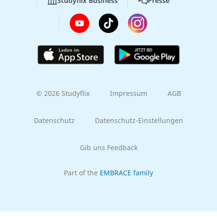
Studyflix Business
Presse
© 2026 Studyflix
Impressum
AGB
Datenschutz
Datenschutz-Einstellungen
Gib uns Feedback
Part of the
EMBRACE family