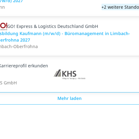
/w/d) 2027
nn
+2 weitere Stando
GO! Express & Logistics Deutschland GmbH
sbildung Kaufmann (m/w/d) - Büromanagement in Limbach-
erfrohna 2027
mbach-Oberfrohna
Karriereprofil erkunden
S GmbH
Mehr laden