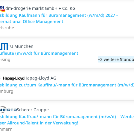
dm-drogerie markt GmbH + Co. KG
sbildung Kaufmann für Büromanagement (w/m/d) 2027 -
ternational Office Management
rlsruhe
TU München
ufleute (m/w/d) für Büromanagement
eising
+2 weitere Stando
Hapag-Lloyd AG
sbildung zur/zum Kauffrau/-mann für Büromanagement (m/w/d
mburg
Scherer Gruppe
sbildung Kauffrau/-mann für Büromanagement (m/w/d) – Werde
ser Allround-Talent in der Verwaltung!
mmern