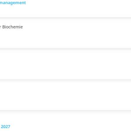
romanagement
ür Biochemie
 2027