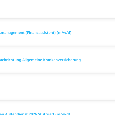
smanagement (Finanzassistent) (m/w/d)
 Fach­richtung All­gemeine Kranken­versicher­ung
en Außendienst 2026 Stuttgart (m/w/d)