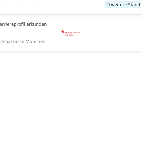
n
+9 weitere Stand
arriereprofil erkunden
dtsparkasse München