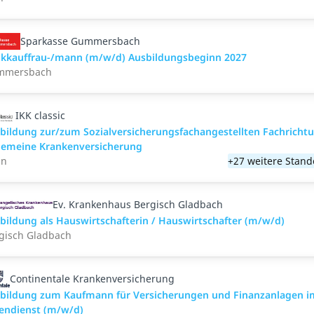
Sparkasse Gummersbach
kkauffrau-/mann (m/w/d) Ausbildungsbeginn 2027
mmersbach
IKK classic
­bild­ung zur/zum Sozial­versicher­ungs­fach­angestellten­ Fach­richt
­gemeine Kranken­versicher­ung
nn
+27 weitere Stand
Ev. Krankenhaus Bergisch Gladbach
bildung als Hauswirtschafterin / Hauswirtschafter (m/w/d)
gisch Gladbach
Continentale Krankenversicherung
bildung zum Kaufmann für Versicherungen und Finanzanlagen i
endienst (m/w/d)