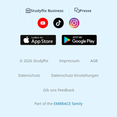
Studyflix Business
Presse
© 2026 Studyflix
Impressum
AGB
Datenschutz
Datenschutz-Einstellungen
Gib uns Feedback
Part of the
EMBRACE family