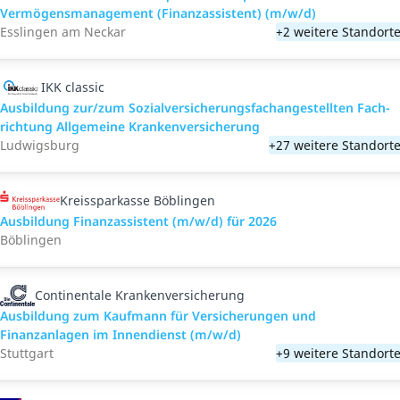
Vermögensmanagement (Finanzassistent) (m/w/d)
Esslingen am Neckar
+2 weitere Standort
IKK classic
Aus­bild­ung zur/zum Sozial­versicher­ungs­fach­angestellten­ Fach­
richtung All­gemeine Kranken­versicher­ung
Ludwigsburg
+27 weitere Standort
Kreissparkasse Böblingen
Ausbildung Finanzassistent (m/w/d) für 2026
Böblingen
Continentale Krankenversicherung
Ausbildung zum Kaufmann für Versicherungen und
Finanzanlagen im Innendienst (m/w/d)
Stuttgart
+9 weitere Standort