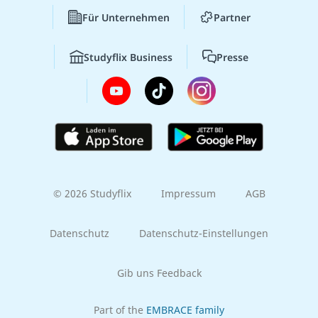
Für Unternehmen
Partner
Studyflix Business
Presse
© 2026 Studyflix
Impressum
AGB
Datenschutz
Datenschutz-Einstellungen
Gib uns Feedback
Part of the
EMBRACE family