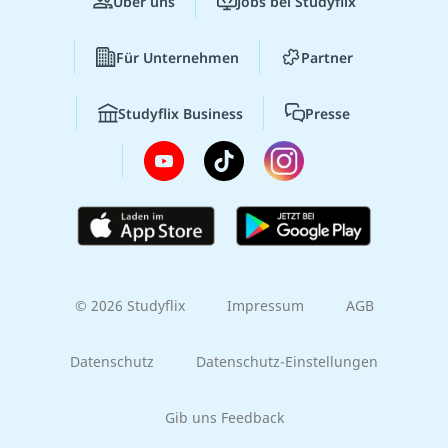
Über uns
Jobs bei Studyflix
Für Unternehmen
Partner
Studyflix Business
Presse
© 2026 Studyflix
Impressum
AGB
Datenschutz
Datenschutz-Einstellungen
Gib uns Feedback