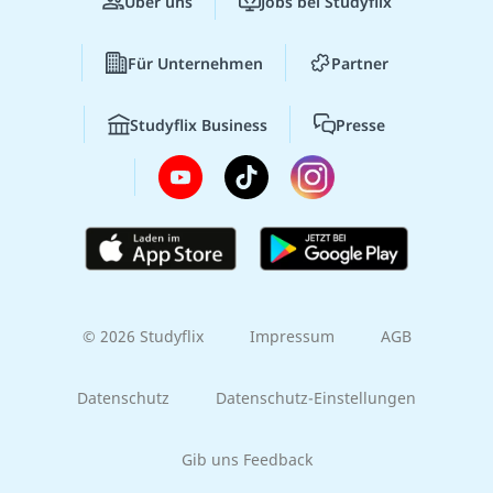
Über uns
Jobs bei Studyflix
Für Unternehmen
Partner
Studyflix Business
Presse
© 2026 Studyflix
Impressum
AGB
Datenschutz
Datenschutz-Einstellungen
Gib uns Feedback