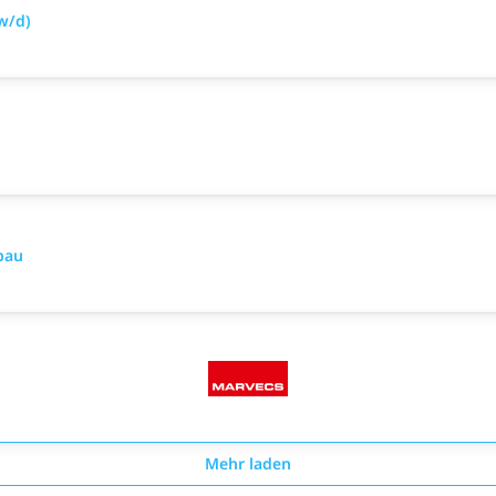
w/d)
bau
Mehr laden