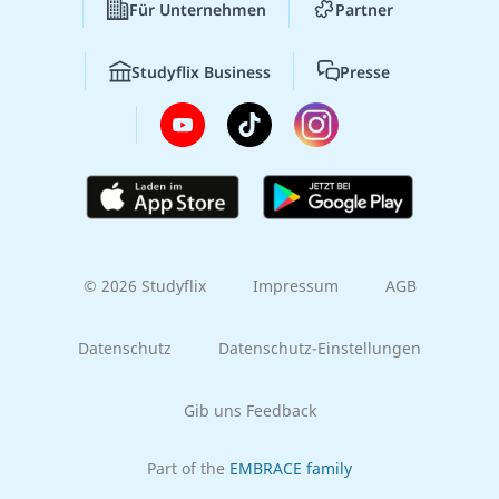
Für Unternehmen
Partner
Studyflix Business
Presse
© 2026 Studyflix
Impressum
AGB
Datenschutz
Datenschutz-Einstellungen
Gib uns Feedback
Part of the
EMBRACE family