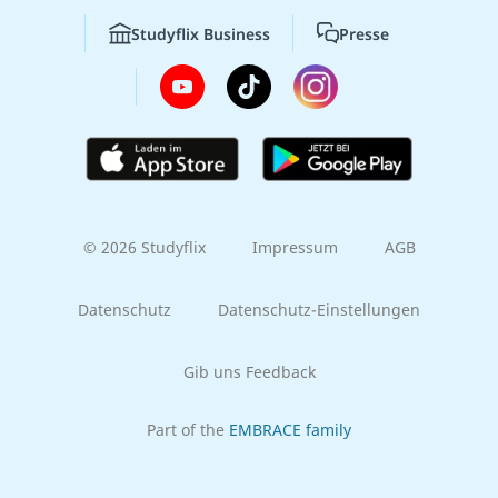
Studyflix Business
Presse
© 2026 Studyflix
Impressum
AGB
Datenschutz
Datenschutz-Einstellungen
Gib uns Feedback
Part of the
EMBRACE family