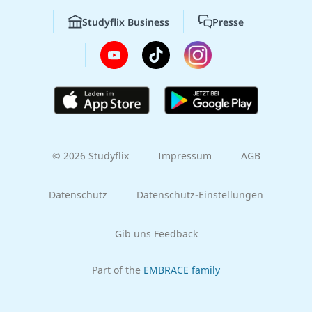
Studyflix Business
Presse
© 2026 Studyflix
Impressum
AGB
Datenschutz
Datenschutz-Einstellungen
Gib uns Feedback
Part of the
EMBRACE family