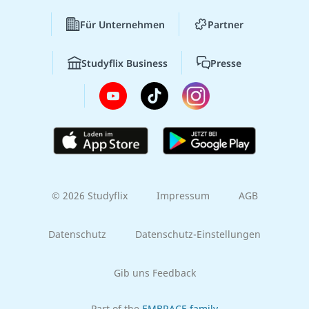
Für Unternehmen
Partner
Studyflix Business
Presse
© 2026 Studyflix
Impressum
AGB
Datenschutz
Datenschutz-Einstellungen
Gib uns Feedback
Part of the
EMBRACE family