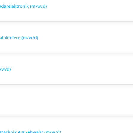
Radarelektronik (m/w/d)
alpioniere (m/w/d)
m/w/d)
mietechnik ABC-Abwehr (m/w/d)