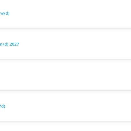
/w/d)
m/d) 2027
)
/d)