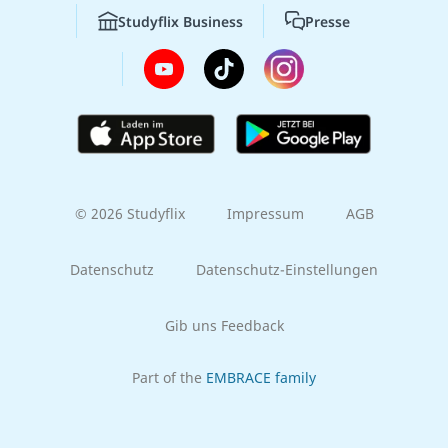
Studyflix Business
Presse
© 2026 Studyflix
Impressum
AGB
Datenschutz
Datenschutz-Einstellungen
Gib uns Feedback
Part of the
EMBRACE family