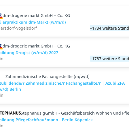
dm-drogerie markt GmbH + Co. KG
ülerpraktikum dm-Markt (w/m/d)
dersdorf-Vogelsdorf
+1734 weitere Stand
dm-drogerie markt GmbH + Co. KG
bildung Drogist (w/m/d) 2027
in
+1787 weitere Stand
Zahnmedizinische Fachangestellte (m/w/d)
zubildende/r Zahnmedizinische/r Fachangestellte/r | Azubi ZFA
w/d) Berlin
in
Stephanus gGmbH - Geschäftsbereich Wohnen und Pfl
bildung Pflegefachfrau*mann - Berlin Köpenick
in