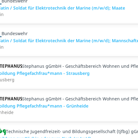
Bundeswehr
atin / Soldat für Elektro­technik der Marine (m/w/d); Maate
in
Bundeswehr
datin / Soldat für Elektro­technik der Marine (m/w/d); Mannschaft
in
Stephanus gGmbH - Geschäftsbereich Wohnen und Pfl
bildung Pflegefachfrau*mann - Strausberg
ausberg
Stephanus gGmbH - Geschäftsbereich Wohnen und Pfl
bildung Pflegefachfrau*mann - Grünheide
nheide
Technische Jugendfreizeit- und Bildungsgesellschaft (tjfbg) g