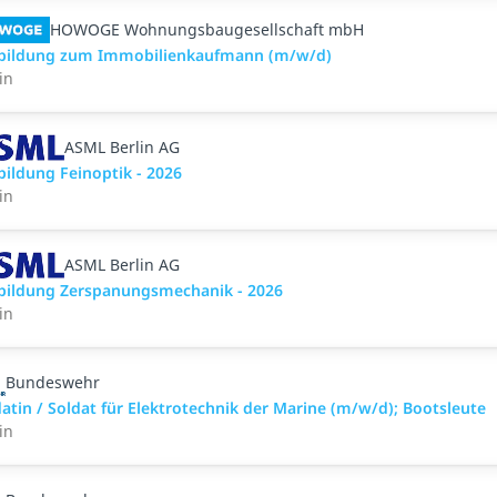
HOWOGE Wohnungsbaugesellschaft mbH
bildung zum Immobilienkaufmann (m/w/d)
in
ASML Berlin AG
bildung Feinoptik - 2026
in
ASML Berlin AG
bildung Zerspanungsmechanik - 2026
in
Bundeswehr
atin / Soldat für Elektro­technik der Marine (m/w/d); Bootsleute
in