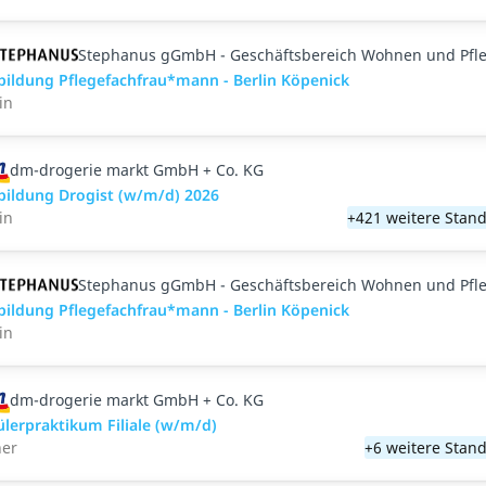
Stephanus gGmbH - Geschäftsbereich Wohnen und Pfl
bildung Pflegefachfrau*mann - Berlin Köpenick
in
dm-drogerie markt GmbH + Co. KG
bildung Drogist (w/m/d) 2026
in
+421 weitere Stand
Stephanus gGmbH - Geschäftsbereich Wohnen und Pfl
bildung Pflegefachfrau*mann - Berlin Köpenick
in
dm-drogerie markt GmbH + Co. KG
ülerpraktikum Filiale (w/m/d)
ner
+6 weitere Stand