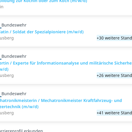
bildung zur Köchin oder zum Koch (m/w/d)
in
Bundeswehr
datin / Soldat der Spezialpioniere (m/w/d)
ausberg
+30 weitere Stand
Bundeswehr
ertin / Experte für Informationsanalyse und militärische Sicherhe
w/d)
ausberg
+26 weitere Stand
Bundeswehr
hatronikmeisterin / Mechatronikmeister Kraftfahrzeug- und
zertechnik (m/w/d)
ausberg
+41 weitere Stand
arriereprofil erkunden