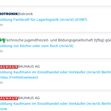
Biotronik
bildung Fachkraft für Lagerlogistik (m/w/d) (61987)
in
Technische Jugendfreizeit- und Bildungsgesellschaft (tjfbg) g
bildung zur Köchin oder zum Koch (m/w/d)
in
BAUHAUS AG
bildung Kaufmann im Einzelhandel oder Verkäufer (m/w/d) Berlin
ndau (Freiheitswiesen)
in
BAUHAUS AG
bildung Kaufmann im Einzelhandel oder Verkäufer (m/w/d) Berlin
ptow