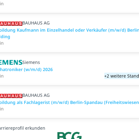
in
BAUHAUS AG
bildung Kaufmann im Einzelhandel oder Verkäufer (m/w/d) Berlin
ding
in
Siemens
hatroniker (w/m/d) 2026
in
+2 weitere Stand
BAUHAUS AG
bildung als Fachlagerist (m/w/d) Berlin-Spandau (Freiheitswiesen
in
arriereprofil erkunden