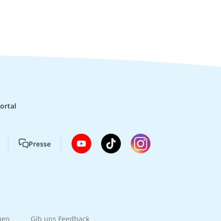
ortal
Presse
gen
Gib uns Feedback