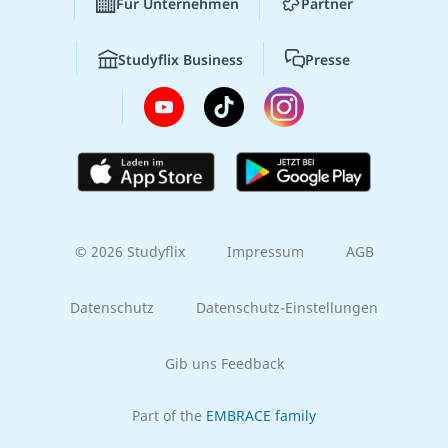
Für Unternehmen
Partner
Studyflix Business
Presse
© 2026 Studyflix
Impressum
AGB
Datenschutz
Datenschutz-Einstellungen
Gib uns Feedback
Part of the
EMBRACE family