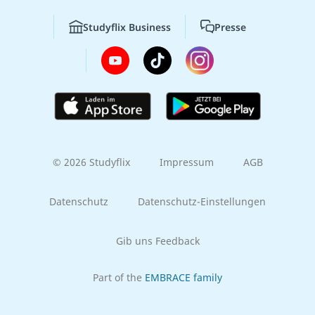
Studyflix Business
Presse
© 2026 Studyflix
Impressum
AGB
Datenschutz
Datenschutz-Einstellungen
Gib uns Feedback
Part of the
EMBRACE family