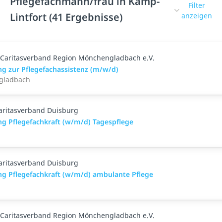
Pflegefachmann/frau in Kamp-
Filter
Lintfort (41 Ergebnisse)
anzeigen
Caritasverband Region Mönchengladbach e.V.
ng zur Pflegefachassistenz (m/w/d)
gladbach
aritasverband Duisburg
ng Pflegefachkraft (w/m/d) Tagespflege
aritasverband Duisburg
ng Pflegefachkraft (w/m/d) ambulante Pflege
Caritasverband Region Mönchengladbach e.V.