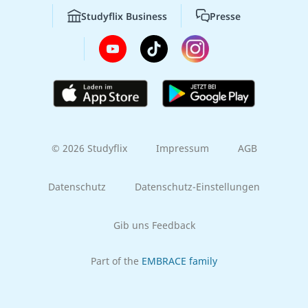
Studyflix Business
Presse
© 2026 Studyflix
Impressum
AGB
Datenschutz
Datenschutz-Einstellungen
Gib uns Feedback
Part of the
EMBRACE family