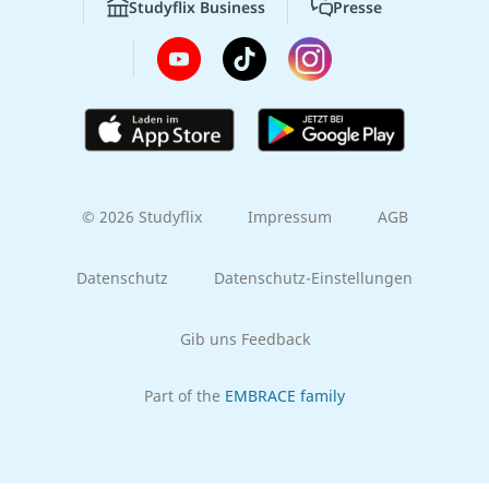
Studyflix Business
Presse
© 2026 Studyflix
Impressum
AGB
Datenschutz
Datenschutz-Einstellungen
Gib uns Feedback
Part of the
EMBRACE family