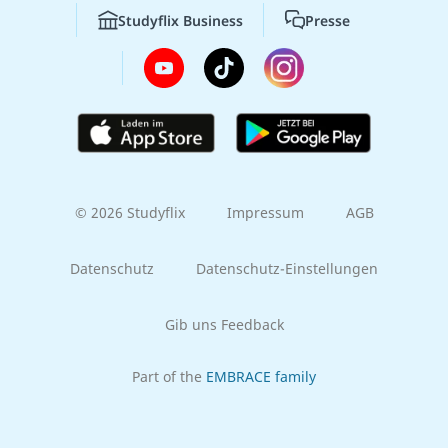
Studyflix Business
Presse
© 2026 Studyflix
Impressum
AGB
Datenschutz
Datenschutz-Einstellungen
Gib uns Feedback
Part of the
EMBRACE family