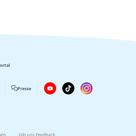
ortal
Presse
gen
Gib uns Feedback