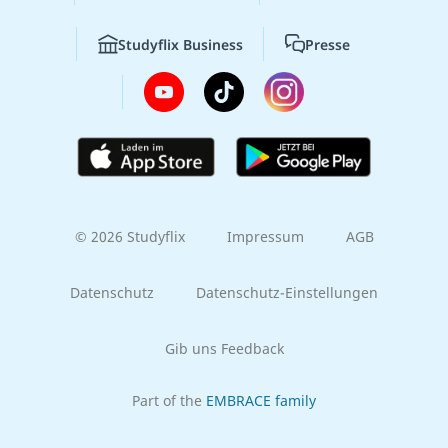
Studyflix Business
Presse
© 2026 Studyflix
Impressum
AGB
Datenschutz
Datenschutz-Einstellungen
Gib uns Feedback
Part of the
EMBRACE family