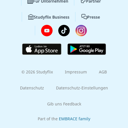
Für Unternehmen
Partner
Studyflix Business
Presse
© 2026 Studyflix
Impressum
AGB
Datenschutz
Datenschutz-Einstellungen
Gib uns Feedback
Part of the
EMBRACE family