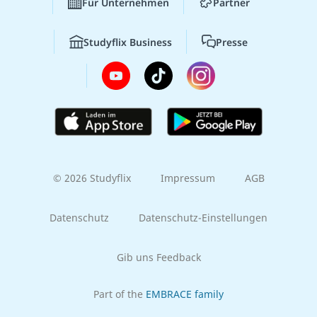
Für Unternehmen
Partner
Studyflix Business
Presse
© 2026 Studyflix
Impressum
AGB
Datenschutz
Datenschutz-Einstellungen
Gib uns Feedback
Part of the
EMBRACE family