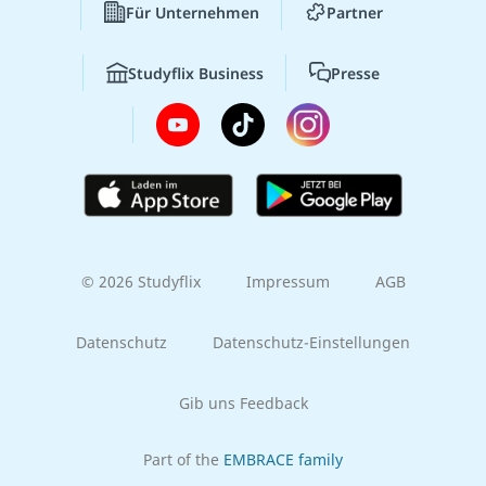
Für Unternehmen
Partner
Studyflix Business
Presse
© 2026 Studyflix
Impressum
AGB
Datenschutz
Datenschutz-Einstellungen
Gib uns Feedback
Part of the
EMBRACE family