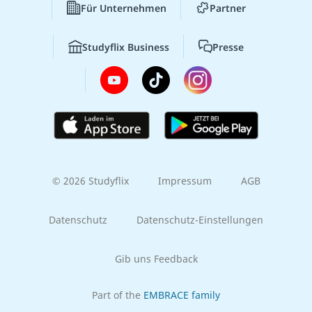
Für Unternehmen
Partner
Studyflix Business
Presse
© 2026 Studyflix
Impressum
AGB
Datenschutz
Datenschutz-Einstellungen
Gib uns Feedback
Part of the
EMBRACE family