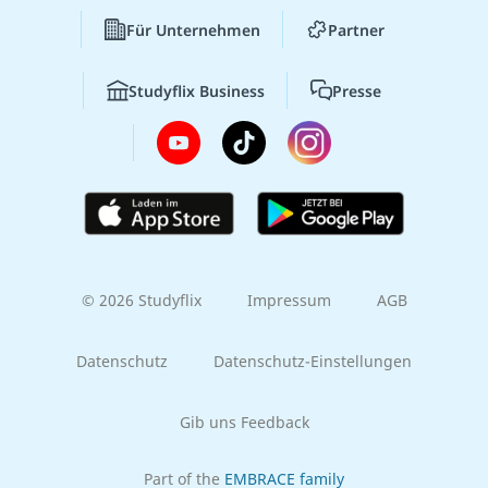
Für Unternehmen
Partner
Studyflix Business
Presse
© 2026 Studyflix
Impressum
AGB
Datenschutz
Datenschutz-Einstellungen
Gib uns Feedback
Part of the
EMBRACE family