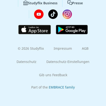
Studyflix Business
Presse
© 2026 Studyflix
Impressum
AGB
Datenschutz
Datenschutz-Einstellungen
Gib uns Feedback
Part of the
EMBRACE family