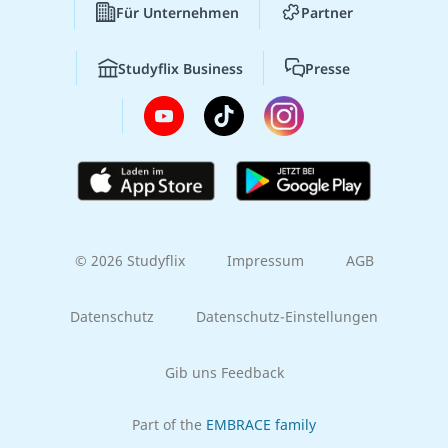
Für Unternehmen
Partner
Studyflix Business
Presse
© 2026 Studyflix
Impressum
AGB
Datenschutz
Datenschutz-Einstellungen
Gib uns Feedback
Part of the
EMBRACE family