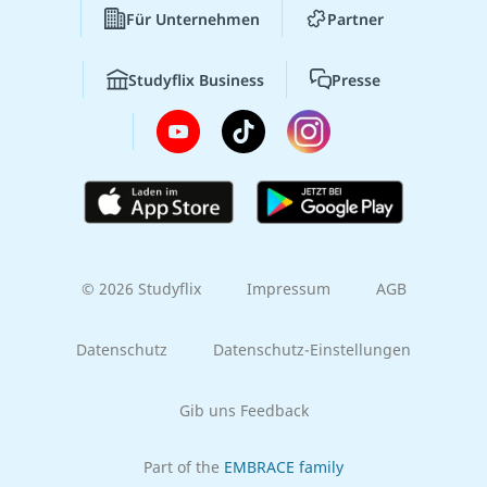
Für Unternehmen
Partner
Studyflix Business
Presse
© 2026 Studyflix
Impressum
AGB
Datenschutz
Datenschutz-Einstellungen
Gib uns Feedback
Part of the
EMBRACE family