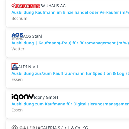
BAUHAUS AG
Ausbildung Kaufmann im Einzelhandel oder Verkäufer (m
Bochum
AOS Stahl
Ausbildung | Kaufmann(-frau) für Büromanagement (m/w)
Wetter
ALDI Nord
Ausbildung zur/zum Kauffrau/-mann für Spedition & Logisti
Essen
Iqony GmbH
Ausbildung zum Kaufmann für Digitalisierungsmanagement
Essen
GALERIA S.à r.l. & Co. KG