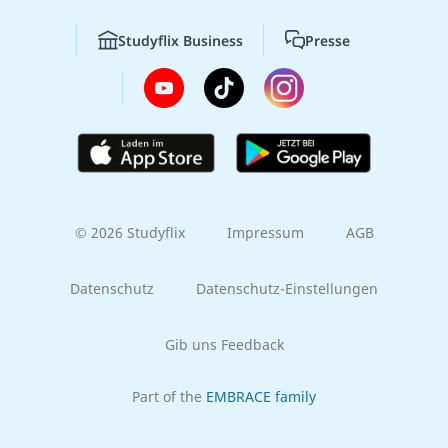
Studyflix Business
Presse
© 2026 Studyflix
Impressum
AGB
Datenschutz
Datenschutz-Einstellungen
Gib uns Feedback
Part of the
EMBRACE family